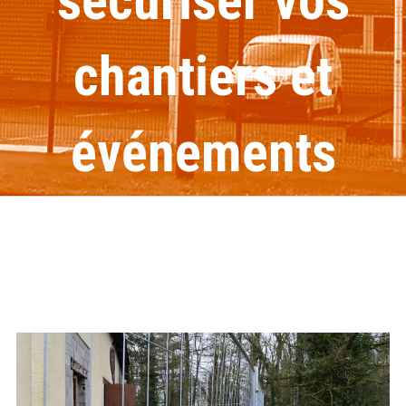
sécuriser vos
chantiers et
événements
Voir
l'image
agrandie